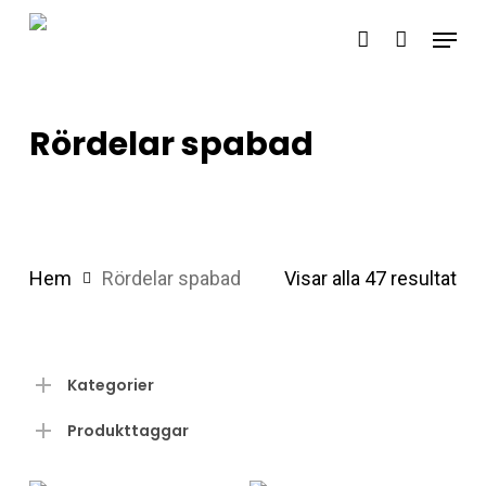
Skip
Menu
account
to
main
content
Rördelar spabad
Hem
Rördelar spabad
Visar alla 47 resultat
Kategorier
Produkttaggar