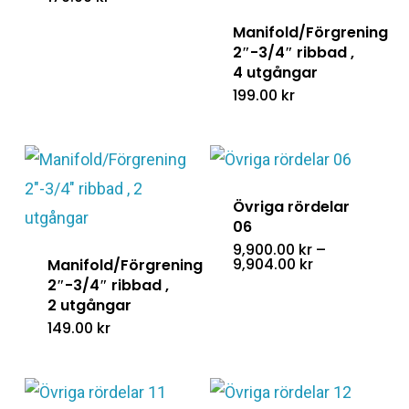
Manifold/Förgrening
2″-3/4″ ribbad ,
4 utgångar
199.00
kr
Övriga rördelar
06
9,900.00
kr
–
Prisintervall:
9,904.00
kr
Manifold/Förgrening
9,900.00 kr
2″-3/4″ ribbad ,
till
2 utgångar
9,904.00 kr
149.00
kr