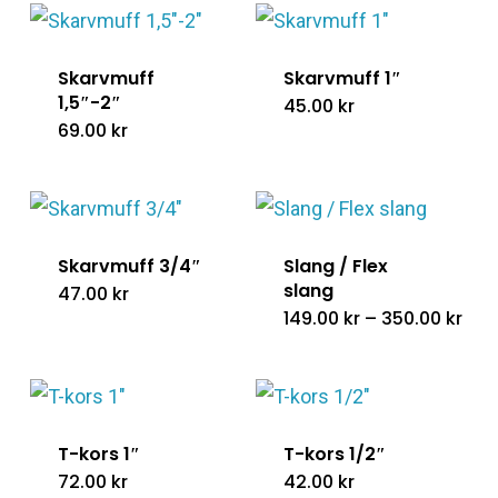
Skarvmuff
Skarvmuff 1″
1,5″-2″
45.00
kr
69.00
kr
Skarvmuff 3/4″
Slang / Flex
slang
47.00
kr
Pris
149.00
kr
–
350.00
kr
149.
till
350.
T-kors 1″
T-kors 1/2″
72.00
kr
42.00
kr