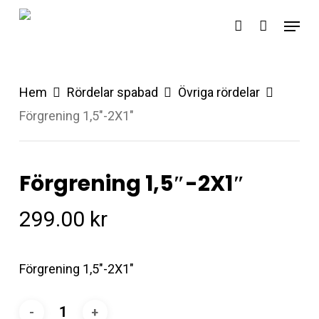
Skip
Menu
account
to
main
content
Hem
Rördelar spabad
Övriga rördelar
Förgrening 1,5″-2X1″
Förgrening 1,5″-2X1″
299.00
kr
Förgrening 1,5″-2X1″