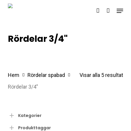
Skip
Menu
account
to
main
content
Rördelar 3/4"
Hem
Rördelar spabad
Visar alla 5 resultat
Rördelar 3/4"
Kategorier
Produkttaggar