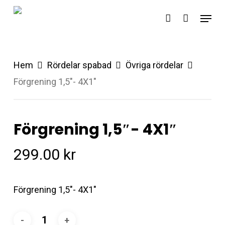
Skip
Menu
account
to
main
content
Hem
Rördelar spabad
Övriga rördelar
Förgrening 1,5″- 4X1″
Förgrening 1,5″- 4X1″
299.00
kr
Förgrening 1,5″- 4X1″