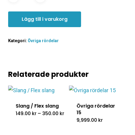
Lägg till i varukorg
Kategori:
Övriga rördelar
Relaterade produkter
Slang / Flex slang
Övriga rördelar
15
Prisintervall:
149.00
kr
–
350.00
kr
149.00 kr
9,999.00
kr
till
350.00 kr