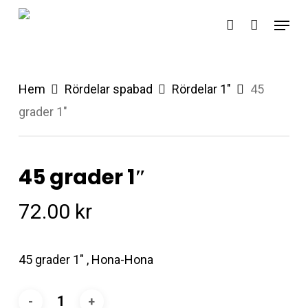
Skip
Menu
account
to
main
content
Hem
Rördelar spabad
Rördelar 1"
45
grader 1″
45 grader 1″
72.00
kr
45 grader 1″ , Hona-Hona