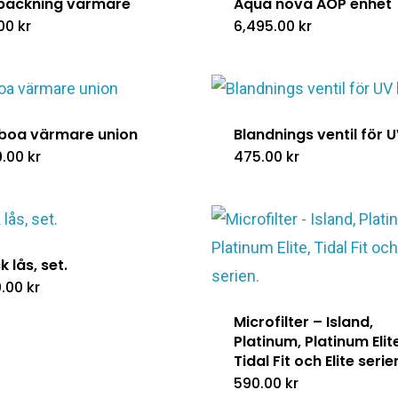
packning värmare
Aqua nova AOP enhet
.00
kr
6,495.00
kr
boa värmare union
Blandnings ventil för U
9.00
kr
475.00
kr
k lås, set.
9.00
kr
Microfilter – Island,
Platinum, Platinum Elite
Tidal Fit och Elite serie
590.00
kr