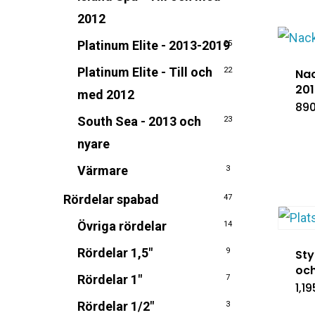
2012
Platinum Elite - 2013-2019
25
Platinum Elite - Till och
22
Nac
201
med 2012
89
South Sea - 2013 och
23
nyare
Värmare
3
Rördelar spabad
47
Övriga rördelar
14
Rördelar 1,5"
9
Sty
och
Rördelar 1"
7
1,1
Rördelar 1/2"
3