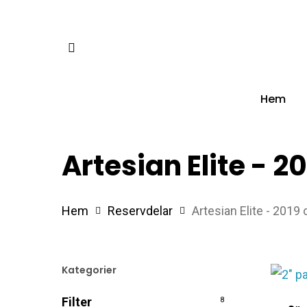
Skip
to
facebook
main
content
Hem
Artesian Elite - 2
Hem
Reservdelar
Artesian Elite - 2019
Kategorier
Filter
8