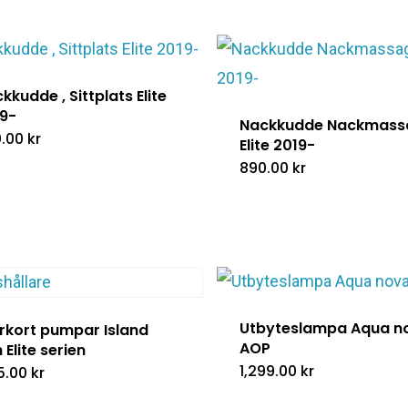
kkudde , Sittplats Elite
9-
Nackkudde Nackmass
0.00
kr
Elite 2019-
890.00
kr
Utbyteslampa Aqua n
rkort pumpar Island
AOP
 Elite serien
1,299.00
kr
95.00
kr