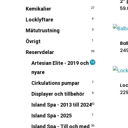
2″ 
59
Kemikalier
27
Locklyftare
4
Mätutrustning
3
Övrigt
1
Bal
24
Reservdelar
93
Artesian Elite - 2019 och
14
nyare
Cirkulations pumpar
7
Loc
22
Displayer och tillbehör
9
Island Spa - 2013 till 2024
40
Island Spa - 2025
1
Island Spa - Till och med
36