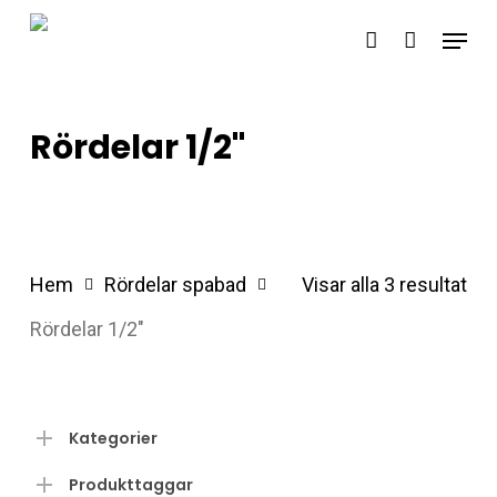
Skip
Menu
account
to
main
content
Rördelar 1/2"
Hem
Rördelar spabad
Visar alla 3 resultat
Rördelar 1/2"
Kategorier
Produkttaggar