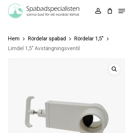
Skip
Menu
account
to
Close
main
Menu
content
Hem
Rördelar spabad
Rördelar 1,5"
Limdel 1,5″ Avstängningsventil