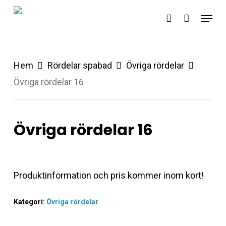
Skip
Menu
account
to
main
content
Hem
Rördelar spabad
Övriga rördelar
Övriga rördelar 16
Övriga rördelar 16
Produktinformation och pris kommer inom kort!
Kategori:
Övriga rördelar