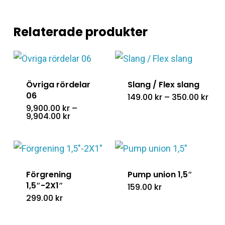
Relaterade produkter
Övriga rördelar
Slang / Flex slang
06
Pris
149.00
kr
–
350.00
kr
149.
9,900.00
kr
–
till
Prisintervall:
9,904.00
kr
350.
9,900.00 kr
till
9,904.00 kr
Förgrening
Pump union 1,5″
1,5″-2X1″
159.00
kr
299.00
kr