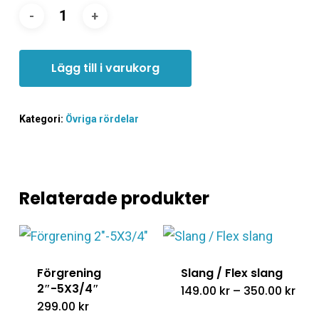
Lägg till i varukorg
Kategori:
Övriga rördelar
Relaterade produkter
Förgrening
Slang / Flex slang
2″-5X3/4″
Pris
149.00
kr
–
350.00
kr
149.
299.00
kr
till