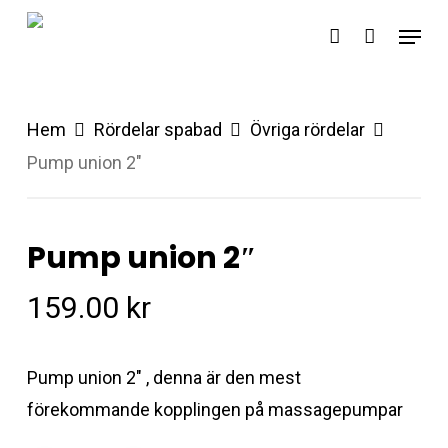
Skip
Menu
account
to
main
content
Hem
Rördelar spabad
Övriga rördelar
Pump union 2″
Pump union 2″
159.00
kr
Pump union 2″ , denna är den mest
förekommande kopplingen på massagepumpar