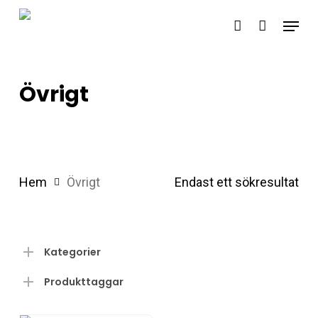
Skip
Menu
account
to
main
content
Övrigt
Hem
Övrigt
Endast ett sökresultat
Kategorier
Produkttaggar