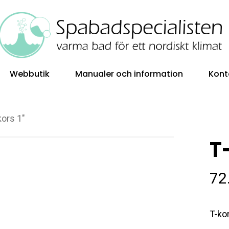
Webbutik
Manualer och information
Kont
kors 1″
T
72
T-ko