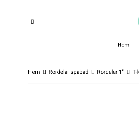
Skip
to
facebook
main
content
Hem
Hem
Rördelar spabad
Rördelar 1"
T-