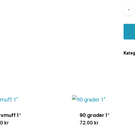
Kateg
rvmuff 1″
90 grader 1″
00
kr
72.00
kr