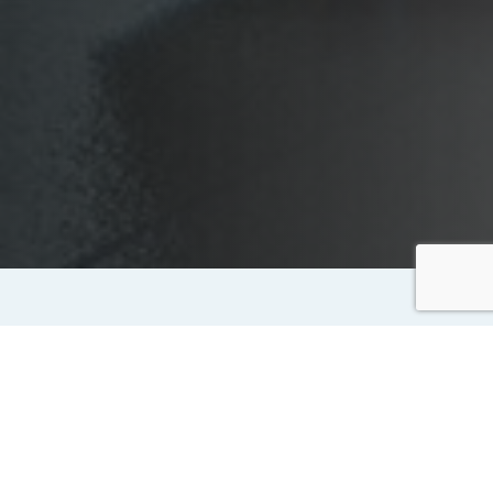
Ta hand om ditt spabad
Här hittar du alla produkter du behöver!