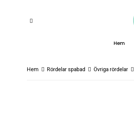
Skip
to
facebook
main
content
Hem
Hem
Rördelar spabad
Övriga rördelar