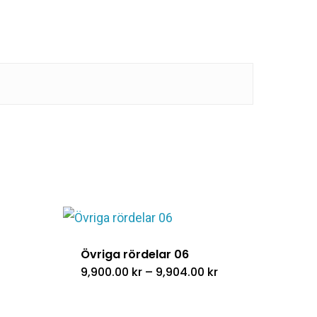
Övriga rördelar 06
Prisintervall:
9,900.00
kr
–
9,904.00
kr
9,900.00 kr
till
9,904.00 kr