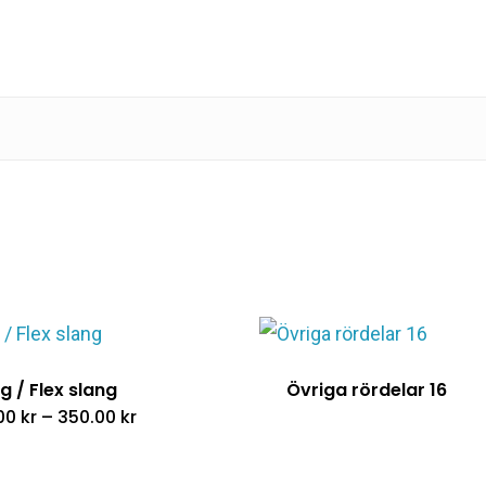
g / Flex slang
Övriga rördelar 16
Prisintervall:
.00
kr
–
350.00
kr
149.00 kr
till
350.00 kr