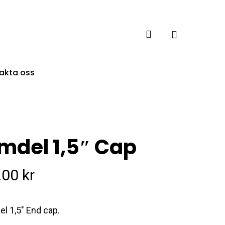
account
akta oss
imdel 1,5″ Cap
.00
kr
el 1,5″ End cap.