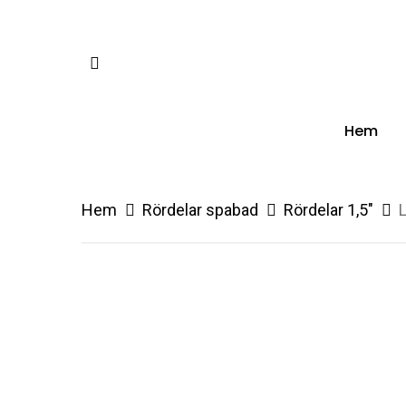
Skip
to
facebook
main
content
Hem
Hem
Rördelar spabad
Rördelar 1,5"