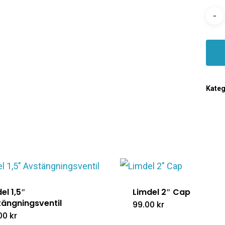
Kateg
el 1,5″
Limdel 2″ Cap
tängningsventil
99.00
kr
.00
kr