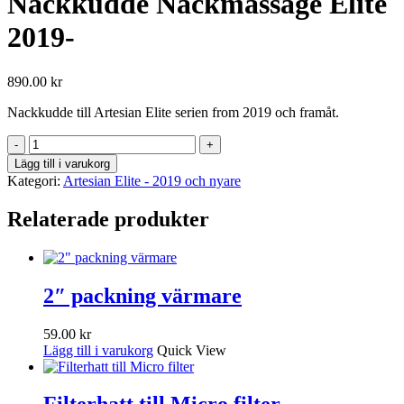
Nackkudde Nackmassage Elite
2019-
890.00
kr
Nackkudde till Artesian Elite serien from 2019 och framåt.
Nackkudde
Nackmassage
Lägg till i varukorg
Elite
Kategori:
Artesian Elite - 2019 och nyare
2019-
mängd
Relaterade produkter
2″ packning värmare
59.00
kr
Lägg till i varukorg
Quick View