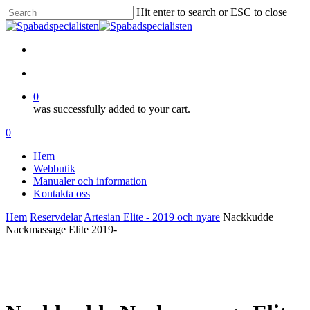
Skip
Hit enter to search or ESC to close
to
Close
main
Search
content
facebook
account
0
was successfully added to your cart.
Menu
account
0
Menu
Hem
Webbutik
Manualer och information
Kontakta oss
Hem
Reservdelar
Artesian Elite - 2019 och nyare
Nackkudde
Nackmassage Elite 2019-