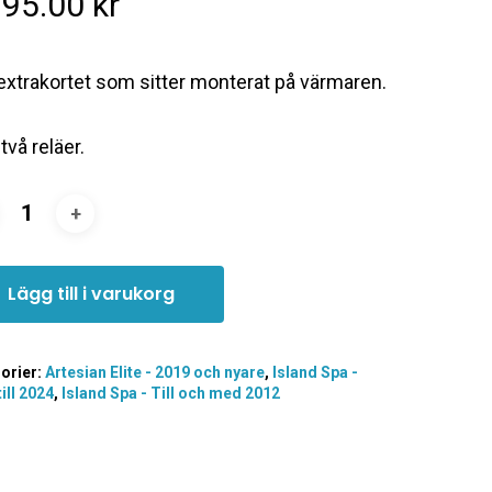
195.00
kr
a extrakortet som sitter monterat på värmaren.
två reläer.
Lägg till i varukorg
orier:
Artesian Elite - 2019 och nyare
,
Island Spa -
ill 2024
,
Island Spa - Till och med 2012