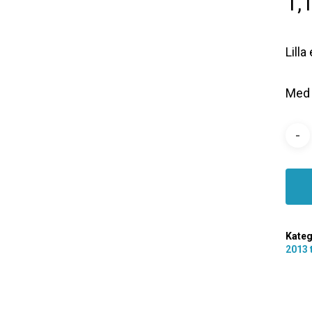
1,
Lill
Med 
Kateg
2013 t