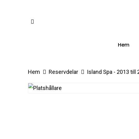
Skip
to
facebook
main
content
Hem
Hem
Reservdelar
Island Spa - 2013 till