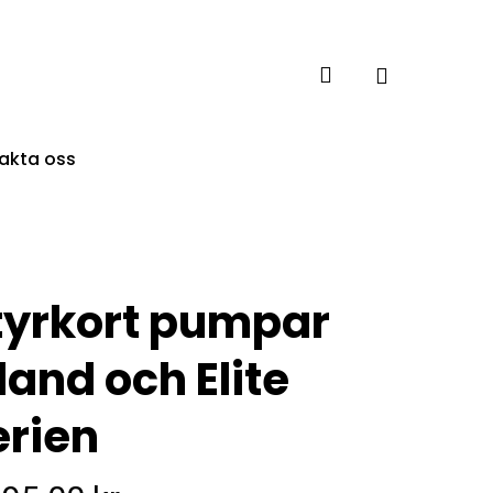
account
akta oss
tyrkort pumpar
land och Elite
erien