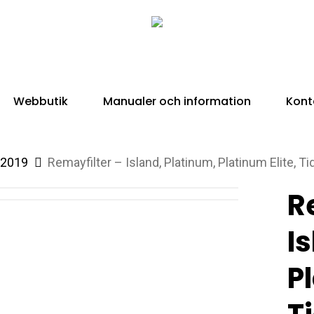
Webbutik
Manualer och information
Kont
-2019
Remayfilter – Island, Platinum, Platinum Elite, Tid
R
I
P