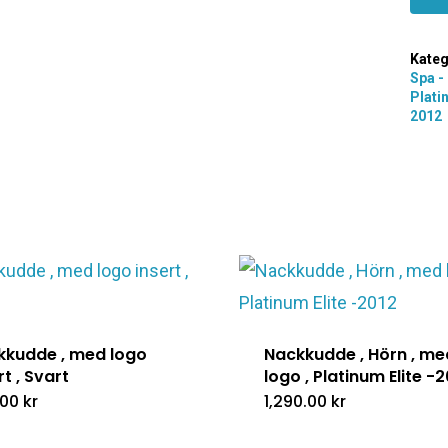
Kateg
Spa - 
Plati
2012
kkudde , med logo
Nackkudde , Hörn , me
rt , Svart
logo , Platinum Elite -
.00
kr
1,290.00
kr