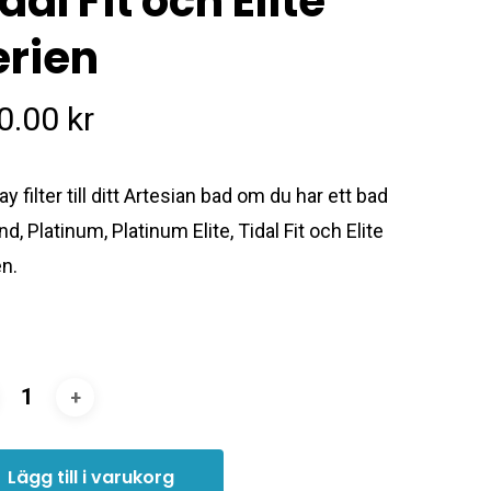
dal Fit och Elite
erien
0.00
kr
 filter till ditt Artesian bad om du har ett bad
and, Platinum, Platinum Elite, Tidal Fit och Elite
en.
Lägg till i varukorg