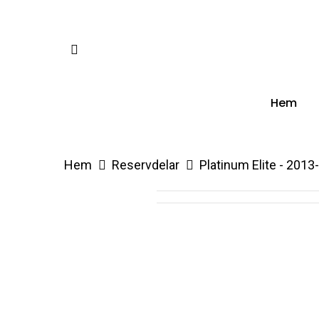
Skip
to
facebook
main
content
Hem
Hem
Reservdelar
Platinum Elite - 2013