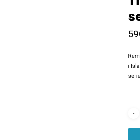
Ti
s
59
Remay
i Isl
seri