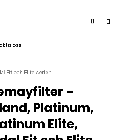
account
akta oss
al Fit och Elite serien
emayfilter –
sland, Platinum,
latinum Elite,