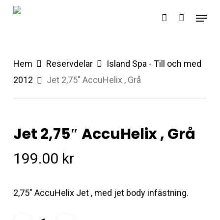
Skip
Menu
account
to
main
content
Hem
Reservdelar
Island Spa - Till och med
2012
Jet 2,75″ AccuHelix , Grå
Jet 2,75″ AccuHelix , Grå
199.00
kr
2,75″ AccuHelix Jet , med jet body infästning.