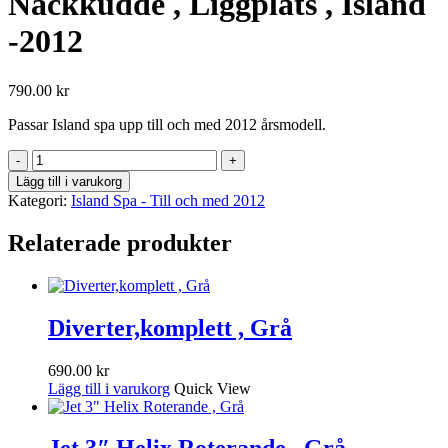
Nackkudde , Liggplats , Island
-2012
790.00
kr
Passar Island spa upp till och med 2012 årsmodell.
Nackkudde
,
Lägg till i varukorg
Liggplats
Kategori:
Island Spa - Till och med 2012
,
Island
Relaterade produkter
-2012
mängd
Diverter,komplett , Grå
690.00
kr
Lägg till i varukorg
Quick View