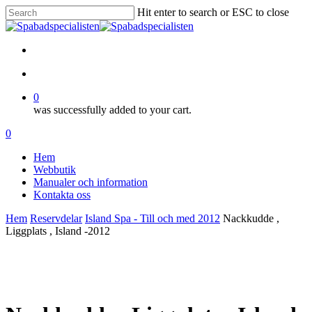
Skip
Hit enter to search or ESC to close
to
Close
main
Search
content
facebook
account
0
was successfully added to your cart.
Menu
account
0
Menu
Hem
Webbutik
Manualer och information
Kontakta oss
Hem
Reservdelar
Island Spa - Till och med 2012
Nackkudde ,
Liggplats , Island -2012