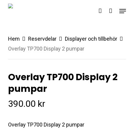
Skip
Menu
account
to
main
content
Hem
Reservdelar
Displayer och tillbehör
Overlay TP700 Display 2 pumpar
Overlay TP700 Display 2
pumpar
390.00
kr
Overlay TP700 Display 2 pumpar