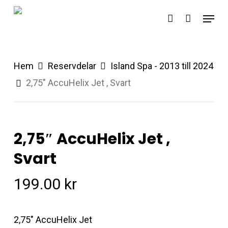
Skip
Menu
account
to
main
content
Hem
Reservdelar
Island Spa - 2013 till 2024
2,75″ AccuHelix Jet , Svart
2,75″ AccuHelix Jet ,
Svart
199.00
kr
2,75″ AccuHelix Jet