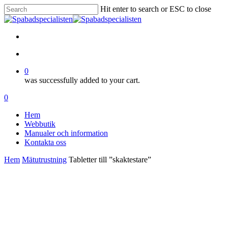
Skip
Hit enter to search or ESC to close
to
Close
main
Search
content
facebook
account
0
was successfully added to your cart.
Menu
account
0
Menu
Hem
Webbutik
Manualer och information
Kontakta oss
Hem
Mätutrustning
Tabletter till ”skaktestare”