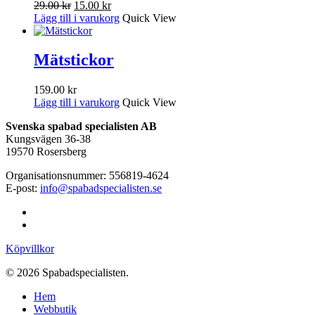
Det
Det
29.00
kr
15.00
kr
ursprungliga
nuvarande
Lägg till i varukorg
Quick View
priset
priset
var:
är:
29.00 kr.
15.00 kr.
Mätstickor
159.00
kr
Lägg till i varukorg
Quick View
Svenska spabad specialisten AB
Kungsvägen 36-38
19570 Rosersberg
Organisationsnummer: 556819-4624
E-post:
info@spabadspecialisten.se
facebook
email
Köpvillkor
© 2026 Spabadspecialisten.
Close
Hem
Menu
Webbutik