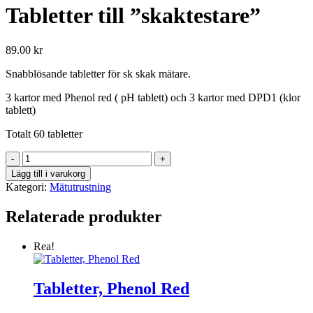
Tabletter till ”skaktestare”
89.00
kr
Snabblösande tabletter för sk skak mätare.
3 kartor med Phenol red ( pH tablett) och 3 kartor med DPD1 (klor
tablett)
Totalt 60 tabletter
Tabletter
till
Lägg till i varukorg
"skaktestare"
Kategori:
Mätutrustning
mängd
Relaterade produkter
Rea!
Tabletter, Phenol Red