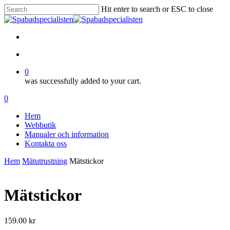
Skip
Hit enter to search or ESC to close
to
Close
main
Search
content
facebook
account
0
was successfully added to your cart.
Menu
account
0
Menu
Hem
Webbutik
Manualer och information
Kontakta oss
Hem
Mätutrustning
Mätstickor
Mätstickor
159.00
kr