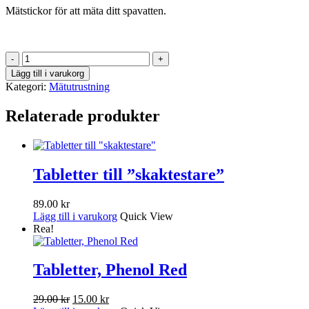
Mätstickor för att mäta ditt spavatten.
Mätstickor
mängd
Lägg till i varukorg
Kategori:
Mätutrustning
Relaterade produkter
Tabletter till ”skaktestare”
89.00
kr
Lägg till i varukorg
Quick View
Rea!
Tabletter, Phenol Red
Det
Det
29.00
kr
15.00
kr