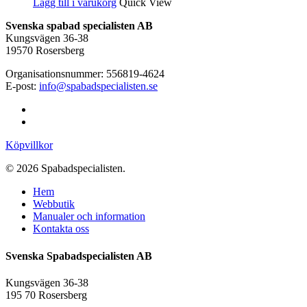
ursprungliga
nuvarande
Lägg till i varukorg
Quick View
priset
priset
Svenska spabad specialisten AB
var:
är:
Kungsvägen 36-38
29.00 kr.
15.00 kr.
19570 Rosersberg
Organisationsnummer: 556819-4624
E-post:
info@spabadspecialisten.se
facebook
email
Köpvillkor
© 2026 Spabadspecialisten.
Close
Hem
Menu
Webbutik
Manualer och information
Kontakta oss
Svenska Spabadspecialisten AB
Kungsvägen 36-38
195 70 Rosersberg