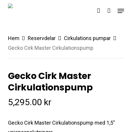
Skip
Menu
account
to
main
content
Hem
Reservdelar
Cirkulations pumpar
Gecko Cirk Master Cirkulationspump
Gecko Cirk Master
Cirkulationspump
5,295.00
kr
Gecko Cirk Master Cirkulationspump med 1,5″