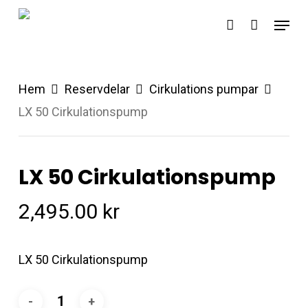
Skip
Menu
account
to
main
content
Hem
Reservdelar
Cirkulations pumpar
LX 50 Cirkulationspump
LX 50 Cirkulationspump
2,495.00
kr
LX 50 Cirkulationspump