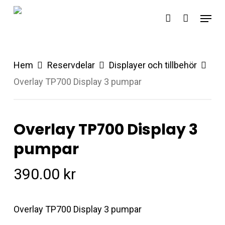
Skip
Menu
account
to
main
content
Hem
Reservdelar
Displayer och tillbehör
Overlay TP700 Display 3 pumpar
Overlay TP700 Display 3
pumpar
390.00
kr
Overlay TP700 Display 3 pumpar