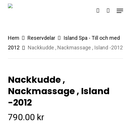
Skip
Menu
account
to
main
content
Hem
Reservdelar
Island Spa - Till och med
2012
Nackkudde , Nackmassage , Island -2012
Nackkudde ,
Nackmassage , Island
-2012
790.00
kr