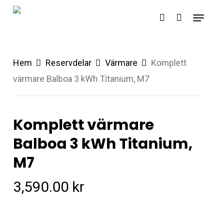
Skip
Menu
account
to
main
content
Hem
Reservdelar
Värmare
Komplett
värmare Balboa 3 kWh Titanium, M7
Komplett värmare
Balboa 3 kWh Titanium,
M7
3,590.00
kr