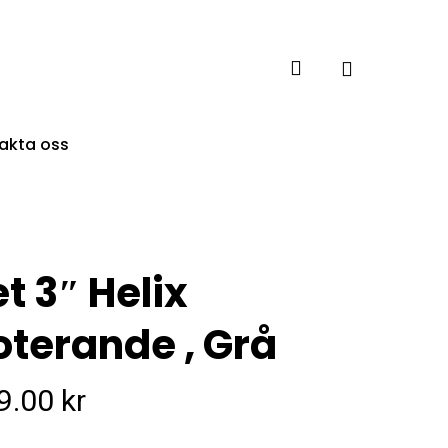
account
akta oss
t 3″ Helix
oterande , Grå
9.00
kr