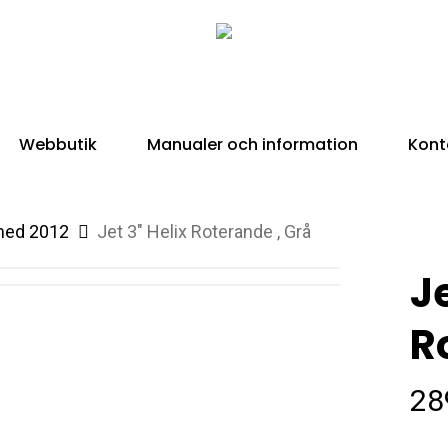
Webbutik
Manualer och information
Kont
 med 2012
Jet 3″ Helix Roterande , Grå
Je
R
28