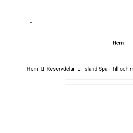
Skip
to
facebook
main
content
Hem
Hem
Reservdelar
Island Spa - Till och