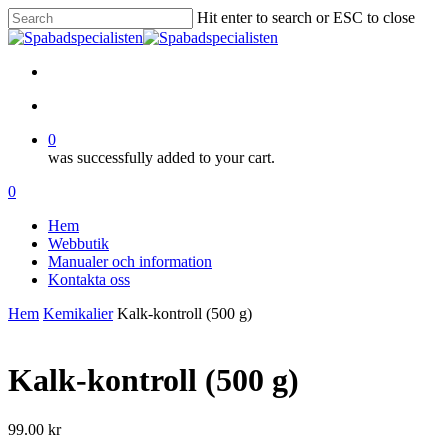
Skip
Hit enter to search or ESC to close
to
Close
main
Search
content
facebook
account
0
was successfully added to your cart.
Menu
account
0
Menu
Hem
Webbutik
Manualer och information
Kontakta oss
Hem
Kemikalier
Kalk-kontroll (500 g)
Kalk-kontroll (500 g)
99.00
kr