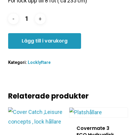
För lock upp till 8 fot ( ca 235 cm)
Lägg till i varukorg
Kategori:
Locklyftare
Relaterade produkter
Covermate 3
ECO Hydrualisk