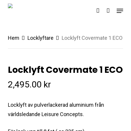
Skip
Menu
account
to
main
content
Hem
Locklyftare
Locklyft Covermate 1 ECO
Locklyft Covermate 1 ECO
2,495.00
kr
Locklyft av pulverlackerad aluminium från
världsledande Leisure Concepts.