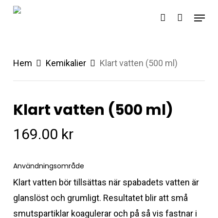
Skip
Menu
account
to
main
content
Hem
Kemikalier
Klart vatten (500 ml)
Klart vatten (500 ml)
169.00
kr
Användningsområde
Klart vatten bör tillsättas när spabadets vatten är
glanslöst och grumligt. Resultatet blir att små
smutspartiklar koagulerar och på så vis fastnar i