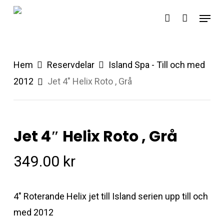
Skip
Menu
account
to
main
content
Hem
Reservdelar
Island Spa - Till och med
2012
Jet 4″ Helix Roto , Grå
Jet 4″ Helix Roto , Grå
349.00
kr
4″ Roterande Helix jet till Island serien upp till och
med 2012